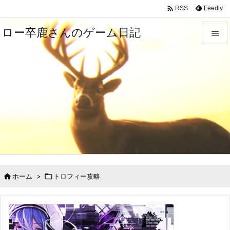

Feedly
RSS
ロー卒鹿さんのゲーム日記


メニュ

サイド

前へ

次へ

検索

ホーム
>

トロフィー攻略